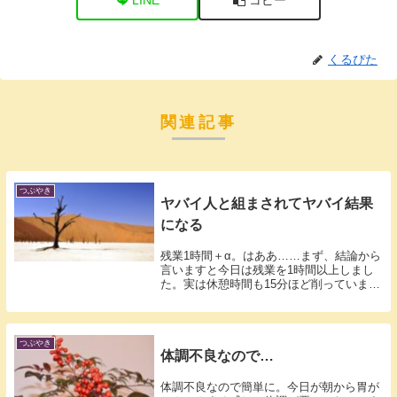
くるぴた
関連記事
つぶやき
ヤバイ人と組まされてヤバイ結果
になる
残業1時間＋α。はああ……まず、結論から
言いますと今日は残業を1時間以上しまし
た。実は休憩時間も15分ほど削っていま
す。...
つぶやき
体調不良なので…
体調不良なので簡単に。今日が朝から胃が