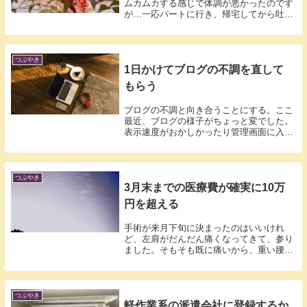
ムカムカする感じで体調が悪かったのです
が…一応パートに行き、帰宅してから吐き
気と気...
つぶやき
1日かけてブログの不調を直して
もらう
ブログの不調と向き合うことにする。ここ
最近、ブログの様子がちょっと変でした。
表示速度がおかしかったり管理画面に入れ
なかっ...
つぶやき
3月末までの医療費が確実に10万
円を超える
手術が来月下旬に決まったのはいいけれ
ど、左肩がだんだん痛くなってきて、参り
ました。そもそも既に痛いから、重い腰を
上げて病...
つぶやき
軽作業系の派遣会社に登録するか