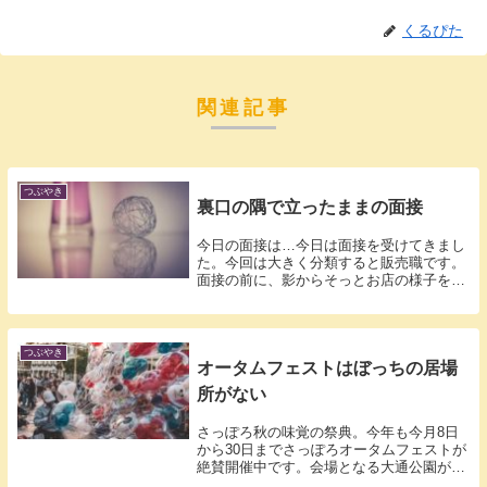
くるぴた
関連記事
つぶやき
裏口の隅で立ったままの面接
今日の面接は…今日は面接を受けてきまし
た。今回は大きく分類すると販売職です。
面接の前に、影からそっとお店の様子を見
ると、...
つぶやき
オータムフェストはぼっちの居場
所がない
さっぽろ秋の味覚の祭典。今年も今月8日
から30日までさっぽろオータムフェストが
絶賛開催中です。会場となる大通公園が
1km...