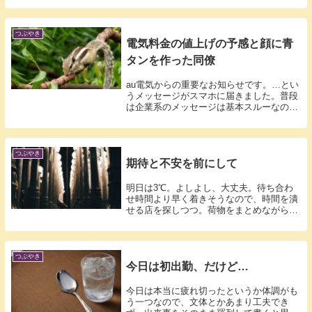
つぶやき
電気料金の値上げの予感と顔に青
タンを作った同僚
au電気からの重要なお知らせです。…とい
うメッセージがスマホに届きました。普段
は企業系のメッセージは基本スルーなので
すが...
つぶやき
期待と不安を前にして
明日は3℃。よしよし、大丈夫。待ち合わ
せ時間より早く着きそうなので、時間を潰
せる店を探しつつ。荷物をまとめながら。
夕方。...
つぶやき
今日は初出勤、だけど…
今日は本当に疲れ切ったというか体調がも
う一つなので、文体とかあまり工夫でき