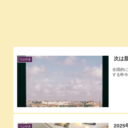
次は
つぶやき
全国的
する昨今
202
つぶやき