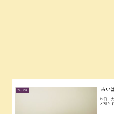
占い
つぶやき
昨日、
ど滑らず