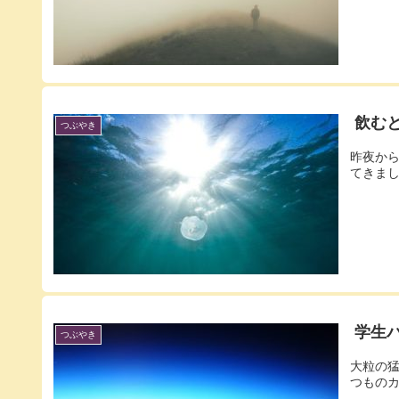
飲む
つぶやき
昨夜か
てきまし
学生
つぶやき
大粒の
つものカ