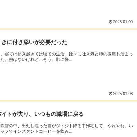
2025.01.09
ときに付き添いが必要だった
ら、寝ては起き起きては寝ての生活…徐々に吐き気と肺の微痛も治まっ
た。熱はないけれど…そう、肺に僅...
2025.01.08
バイトが去り、いつもの職場に戻る
猛吹雪の中、出勤し湿った雪がジトジト降る中帰宅して、やれやれ。い
ップでインスタントコーヒーを飲み...