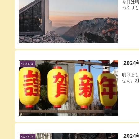
今日は
っくりと
20
つぶやき
明けま
せん。粗
202
つぶやき