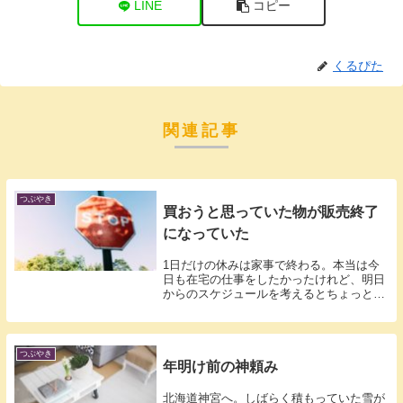
LINE
コピー
くるぴた
関連記事
つぶやき
買おうと思っていた物が販売終了
になっていた
1日だけの休みは家事で終わる。本当は今
日も在宅の仕事をしたかったけれど、明日
からのスケジュールを考えるとちょっと無
理…で...
つぶやき
年明け前の神頼み
北海道神宮へ。しばらく積もっていた雪が