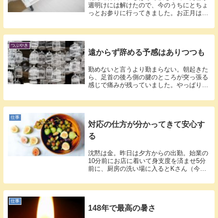
週明けには解けたので、今のうちにとちょ
っとお参りに行ってきました。お正月は積
雪＋人...
つぶやき
遠からず辞める予感はありつつも
勤めないと言うより勤まらない。朝起きた
ら、足首の後ろ側の腱のところが突っ張る
感じで痛みが残っていました。やっぱり長
期勤務...
仕事
対応の仕方が分かってきて安心す
る
沈黙は金。昨日は夕方からの出勤。始業の
10分前にお店に着いて身支度を済ませ5分
前に、厨房の洗い場に入るとKさん（今後
Kさ...
仕事
148年で最高の暑さ