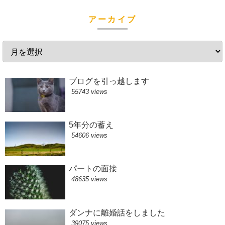
アーカイブ
ブログを引っ越します
55743 views
5年分の蓄え
54606 views
パートの面接
48635 views
ダンナに離婚話をしました
39075 views