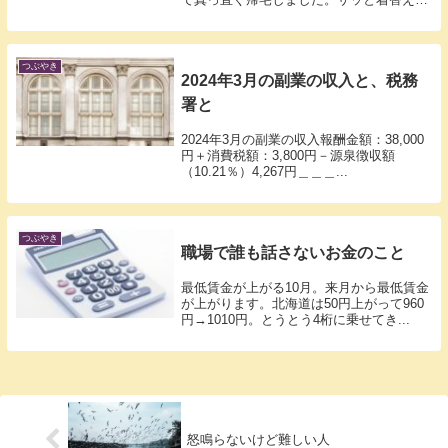
て、冷凍...
つぶやき
2024年3月の副業の収入と、税務
署と
2024年3月の副業の収入報酬金額：38,000
円＋消費税額：3,800円－源泉徴収額
（10.21％）4,267円＿＿＿...
つぶやき
職場で誰も話さないお金のこと
最低賃金が上がる10月。来月から最低賃金
が上がります。北海道は50円上がって960
円→1010円。とうとう4桁に乗せてき...
怒鳴らないけど難しい人