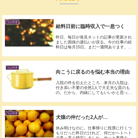
つぶやき
給料日前に臨時収入で一息つく
昨日、毎日が発見ネットの記事が更新され
ました国保の過払いが戻る。今の仕事の給
料日は毎月15日。まだ一週間あります。8
月の...
つぶやき
向こうに戻るのを悩む本当の理由
入院の件を伝えたところ…来月の入院は、
付き添い不要の全然1人で大丈夫な質のも
の。だから、内緒にしてもいいかと思った
りもし...
つぶやき
犬猿の仲だった2人が…
休み明けなのに。仕事帰りに投票に行くつ
もりだった昨日だけれど、何だかヘトヘト
で真っ直ぐ帰宅しました。サッと着替え