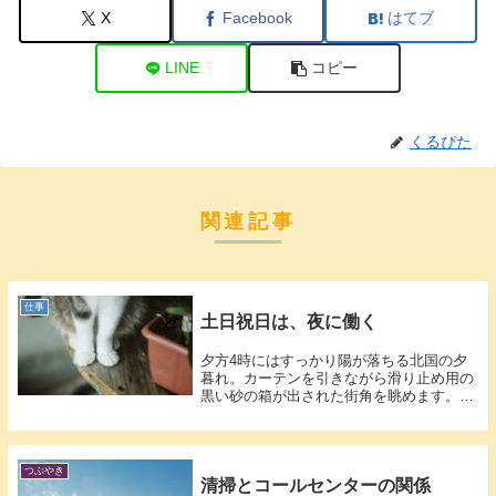
X
Facebook
はてブ
LINE
コピー
くるぴた
関連記事
仕事
土日祝日は、夜に働く
夕方4時にはすっかり陽が落ちる北国の夕
暮れ。カーテンを引きながら滑り止め用の
黒い砂の箱が出された街角を眺めます。で
も、通...
つぶやき
清掃とコールセンターの関係