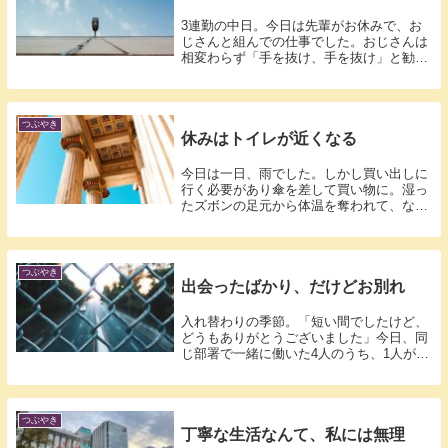
3連勤の中日。今日は先輩がお休みで、お
じさんと組んでの仕事でした。おじさんは
相変わらず「手を抜け、手を抜け」と勧め
てきま...
つぶやき
休みはトイレが近くなる
今日は一日、雨でした。しかし買い出しに
行く必要があり傘を差して買い物に。湿っ
たズボンの足元から体温を奪われて、なん
となく...
つぶやき
出会ったばかり、だけどお別れ
入れ替わりの季節。「短い間でしたけど、
どうもありがとうございました」今日、同
じ部署で一緒に働いた4人のうち、1人が今
日で...
つぶやき
丁寧な生活なんて、私には無理