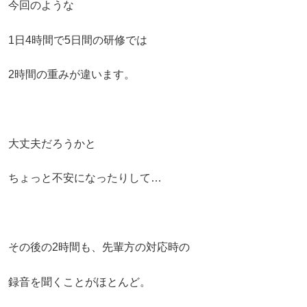
今回のような
1
日
4
時間で
5
日間の研修では
2
時間の重みが違います。
大丈夫だろうかと
ちょっと不安になったりして
…
その後の
2
時間も、先輩方の対応時の
録音を聞くことがほとんど。