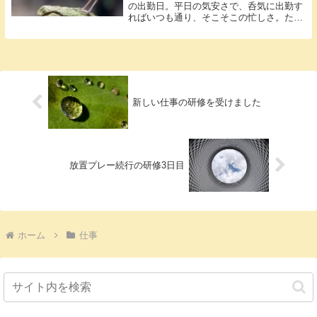
の出勤日。平日の気安さで、呑気に出勤す
ればいつも通り、そこそこの忙しさ。た
だ、何と...
新しい仕事の研修を受けました
放置プレー続行の研修3日目
ホーム
仕事