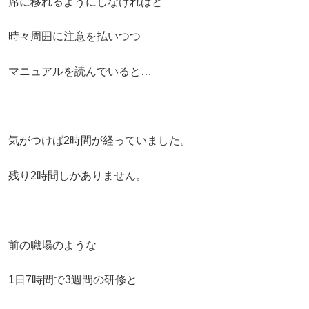
席に移れるようにしなければと
時々周囲に注意を払いつつ
マニュアルを読んでいると
…
気がつけば
2
時間が経っていました。
残り
2
時間しかありません。
前の職場のような
1
日
7
時間で
3
週間の研修と