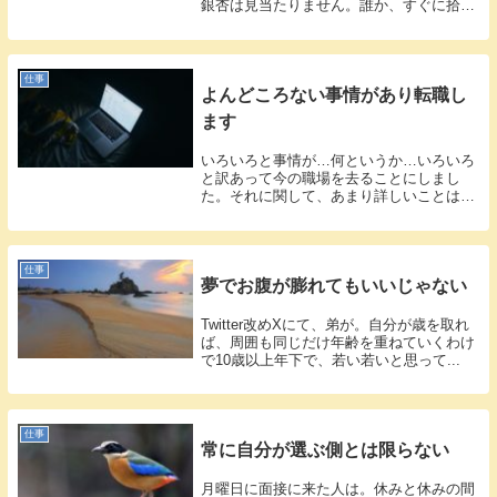
銀杏は見当たりません。誰か、すぐに拾っ
ている...
仕事
よんどころない事情があり転職し
ます
いろいろと事情が…何というか…いろいろ
と訳あって今の職場を去ることにしまし
た。それに関して、あまり詳しいことは書
くことが...
仕事
夢でお腹が膨れてもいいじゃない
Twitter改めXにて、弟が。自分が歳を取れ
ば、周囲も同じだけ年齢を重ねていくわけ
で10歳以上年下で、若い若いと思って...
仕事
常に自分が選ぶ側とは限らない
月曜日に面接に来た人は。休みと休みの間