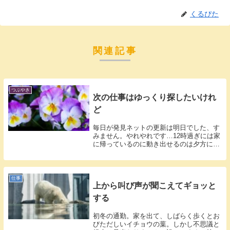
くるぴた
関連記事
つぶやき
次の仕事はゆっくり探したいけれ
ど
毎日が発見ネットの更新は明日でした、す
みません。やれやれです…12時過ぎには家
に帰っているのに動き出せるのは夕方にな
って...
仕事
上から叫び声が聞こえてギョッと
する
初冬の通勤。家を出て、しばらく歩くとお
びただしいイチョウの葉。しかし不思議と