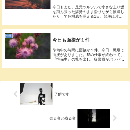
今日もまた、足元ツルツルで小さな上り坂
を踏ん張った姿勢のまま滑りながら後退し
たりして危機感を覚える1日。普段は片道8
分で...
仕事
今日も面接が１件
準備中の時間に面接が１件。今日、職場で
面接がありました。昼の仕事が終わって、
『準備中』の札を出し、従業員がパラパラ
と休憩...
了解です
去る者と残る者