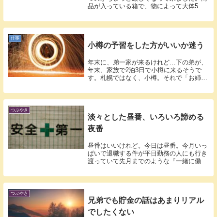
品が入っている箱で、物によって大体5〜
7kg...
仕事
小樽の予習をした方がいいか迷う
年末に、弟一家が来るけれど…下の弟が、
年末、家族で2泊3日で小樽に来るそうで
す。札幌ではなく、小樽。それで「お姉ち
ゃんも...
つぶやき
淡々とした昼番、いろいろ諦める
夜番
昼番はいいけれど。今日は昼番。今月いっ
ぱいで退職する件が平日勤務の人にも行き
渡っていて先月までのような『一緒に働く
仲間』...
つぶやき
兄弟でも貯金の話はあまりリアル
でしたくない