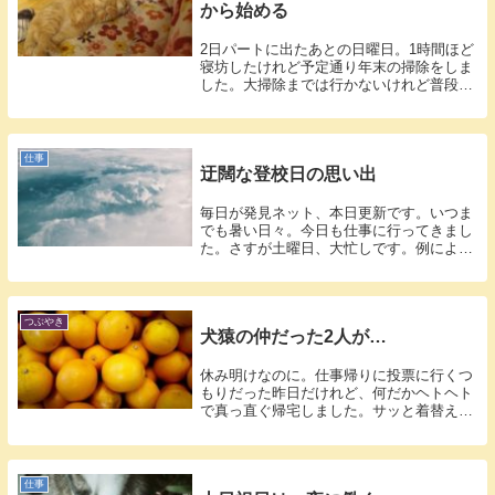
から始める
2日パートに出たあとの日曜日。1時間ほど
寝坊したけれど予定通り年末の掃除をしま
した。大掃除までは行かないけれど普段よ
りは...
仕事
迂闊な登校日の思い出
毎日が発見ネット、本日更新です。いつま
でも暑い日々。今日も仕事に行ってきまし
た。さすが土曜日、大忙しです。例によっ
て学生...
つぶやき
犬猿の仲だった2人が…
休み明けなのに。仕事帰りに投票に行くつ
もりだった昨日だけれど、何だかヘトヘト
で真っ直ぐ帰宅しました。サッと着替え
て、冷凍...
仕事