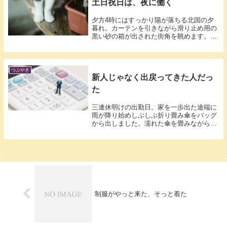
土日祝日は、夜に働く
夕方4時にはすっかり陽が落ちる北国の夕
暮れ。カーテンを引きながら滑り止め用の
黒い砂の箱が出された街角を眺めます。で
も、通...
つぶやき
新人じゃなく出戻ってきた人だっ
た
三連休明けの出勤日。家を一歩出た途端に
雨が降り始めしぶしぶ折り畳み傘をバッグ
から出しました。濡れた傘を畳みながら駅
のホー...
制服がやっと来た、そっと着た