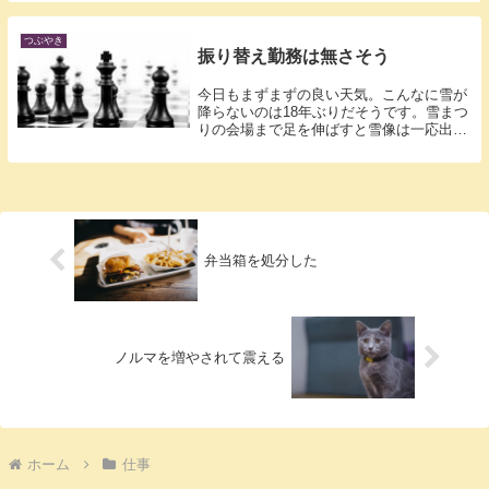
つぶやき
振り替え勤務は無さそう
今日もまずまずの良い天気。こんなに雪が
降らないのは18年ぶりだそうです。雪まつ
りの会場まで足を伸ばすと雪像は一応出来
上が...
弁当箱を処分した
ノルマを増やされて震える
ホーム
仕事